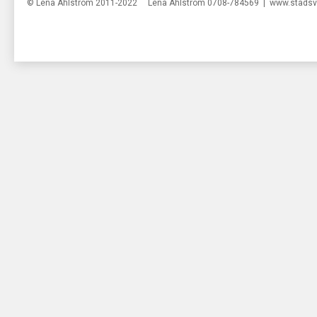
© Lena Ahlström 2011-2022 Lena Ahlström 0708-784569 |
www.stadsv