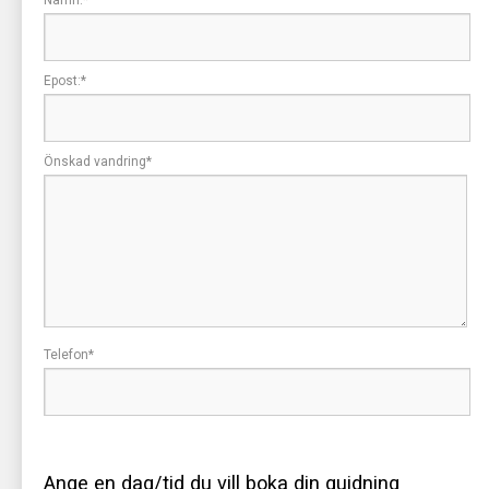
Namn:
*
Epost:
*
Önskad vandring
*
Telefon
*
Ange en dag/tid du vill boka din guidning