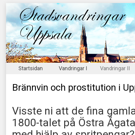
Startsidan
Vandringar I
Vandringar II
Brännvin och prostitution i U
Visste ni att de fina gaml
1800-talet på Östra Ågat
med hjälp av spritpengar?