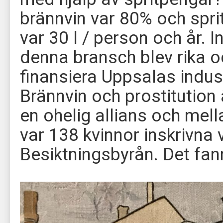
brännvin var 80% och spr
var 30 l / person och år. I
denna bransch blev rika 
finansiera Uppsalas indust
Brännvin och prostitution
en ohelig allians och mel
var 138 kvinnor inskrivna 
Besiktningsbyrån. Det fann