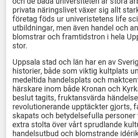
och de båda universiteten är stora a
privata näringslivet växer sig allt st
företag föds ur univeristetens life sc
utbildningar, men även handel och a
blomstrar och framtidstron i hela Up
stor.
Uppsala stad och län har en av Sveri
historier, både som viktig kultplats u
medeltida handelsplats och maktcen
härskare inom både Kronan och Kyrka
beslut tagits, fruktansvärda händelse
revolutionerande upptäckter gjorts, f
skapats och betydelsefulla personer v
extra stolta över vårt sprudlande kult
handelsutbud och blomstrande idér